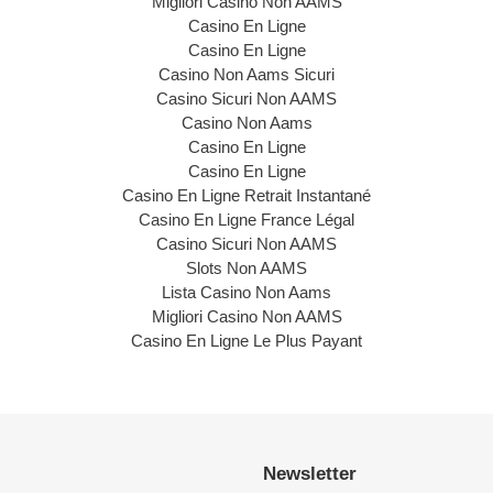
Migliori Casino Non AAMS
Casino En Ligne
Casino En Ligne
Casino Non Aams Sicuri
Casino Sicuri Non AAMS
Casino Non Aams
Casino En Ligne
Casino En Ligne
Casino En Ligne Retrait Instantané
Casino En Ligne France Légal
Casino Sicuri Non AAMS
Slots Non AAMS
Lista Casino Non Aams
Migliori Casino Non AAMS
Casino En Ligne Le Plus Payant
Newsletter