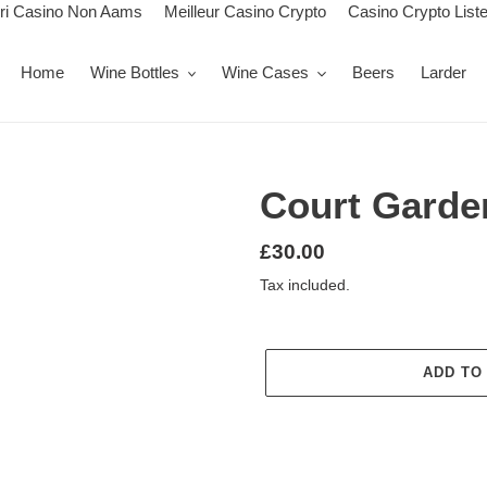
ori Casino Non Aams
Meilleur Casino Crypto
Casino Crypto List
Home
Wine Bottles
Wine Cases
Beers
Larder
Court Garde
Regular
£30.00
price
Tax included.
ADD TO