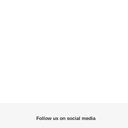
Follow us on social media