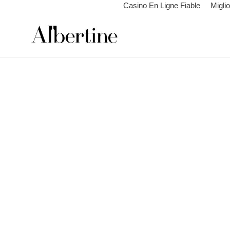
Casino En Ligne Fiable
Migli
Skip
to
content