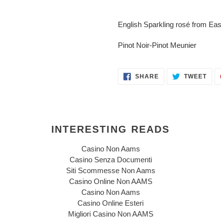
Adding
product
English Sparkling rosé from Ea
to
your
Pinot Noir-Pinot Meunier
cart
SHARE
TWE
SHARE
TWEET
ON
ON
FACEBOOK
TWI
INTERESTING READS
Casino Non Aams
Casino Senza Documenti
Siti Scommesse Non Aams
Casino Online Non AAMS
Casino Non Aams
Casino Online Esteri
Migliori Casino Non AAMS