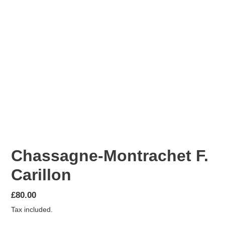
Chassagne-Montrachet F.
Carillon
Regular
£80.00
price
Tax included.