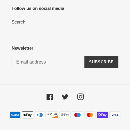
Follow us on social media
Search
Newsletter
SUBSCRIBE
Facebook
Twitter
Instagram
Payment
methods