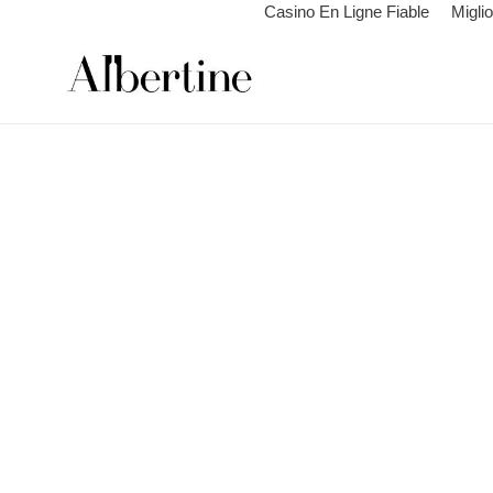
Casino En Ligne Fiable
Migli
Skip
to
content