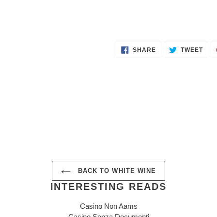
Adding
product
SHARE
TWE
to
SHARE
TWEET
ON
ON
FACEBOOK
TWI
your
cart
BACK TO WHITE WINE
INTERESTING READS
Casino Non Aams
Casino Senza Documenti