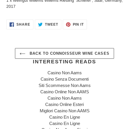
1 x Weingut Willems Willems Riesling ‘Schiefer', Saar, Germany,
2017
SHARE
TWEET
PIN
SHARE
TWEET
PIN IT
ON
ON
ON
FACEBOOK
TWITTER
PINTEREST
BACK TO CONNOISSEUR WINE CASES
INTERESTING READS
Casino Non Aams
Casino Senza Documenti
Siti Scommesse Non Aams
Casino Online Non AAMS
Casino Non Aams
Casino Online Esteri
Migliori Casino Non AAMS
Casino En Ligne
Casino En Ligne