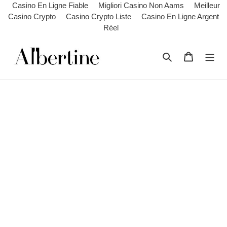
Casino En Ligne Fiable
Migliori Casino Non Aams
Meilleur
Casino Crypto
Casino Crypto Liste
Casino En Ligne Argent
Réel
Skip
to
Search
Cart
content