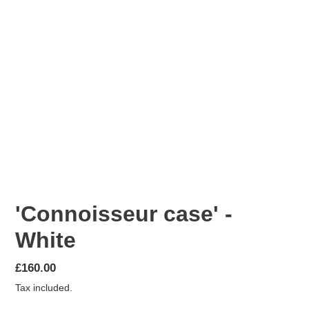
'Connoisseur case' -
White
Regular
£160.00
price
Tax included.