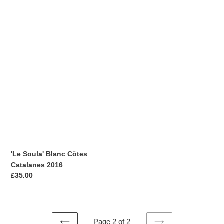
t
i
'Le
Soula'
o
Blanc
Côtes
n
Catalanes
:
2016
'Le Soula' Blanc Côtes
Catalanes 2016
Regular
£35.00
price
Page 2 of 2